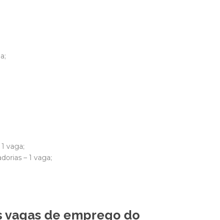
a;
1 vaga;
orias – 1 vaga;
s vagas de emprego do