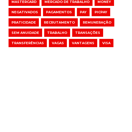
MASTERCARD
MERCADO DE TRABALHO
MONEY
NEGATIVADOS
PAGAMENTOS
PAY
PICPAY
PRATICIDADE
RECRUTAMENTO
REMUNERAÇÃO
SEM ANUIDADE
TRABALHO
TRANSAÇÕES
TRANSFERÊNCIAS
VAGAS
VANTAGENS
VISA