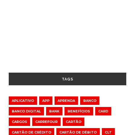
TAGS
APLICATIVO
APP
APRENDA
BANCO
BANCO DIGITAL
BANK
BENEFÍCIOS
CARD
CARGOS
CARREFOUR
CARTÃO
CARTÃO DE CRÉDITO
CARTÃO DE DÉBITO
CLT